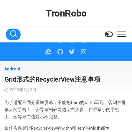
Skip
to
TronRobo
content
Android
Grid形式的RecyclerView注意事项
2019年7月3日
为了适配不同分辨率屏幕，不能把Item的width写死，否则在屏
幕大的手机上，会导致列表两边空白太多，在屏幕小的手机
上，会导致右边显示不完整。
最佳实践是让RecyclerView的width和Item的width都为