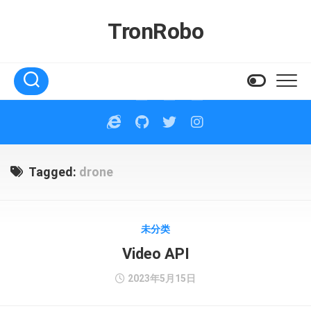
Skip
to
TronRobo
content
Tagged:
drone
未分类
Video API
2023年5月15日