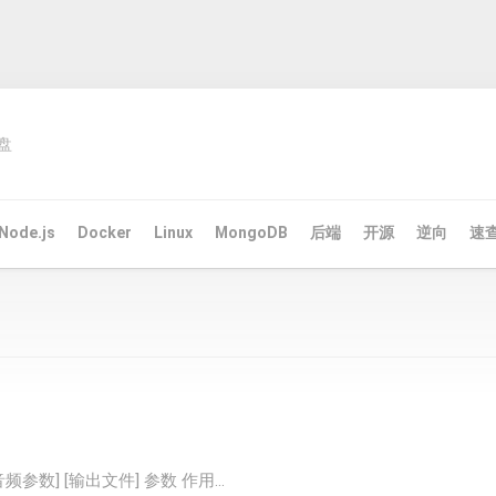
盘
Node.js
Docker
Linux
MongoDB
后端
开源
逆向
速
[音频参数] [输出文件] 参数 作用...