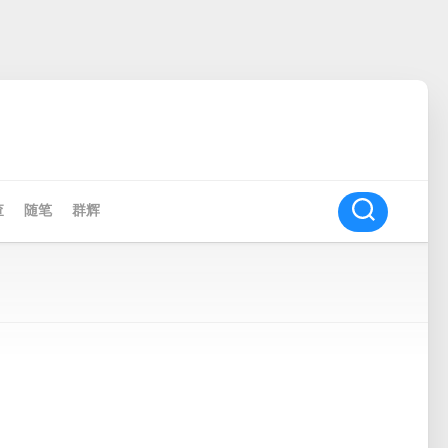
查
随笔
群辉