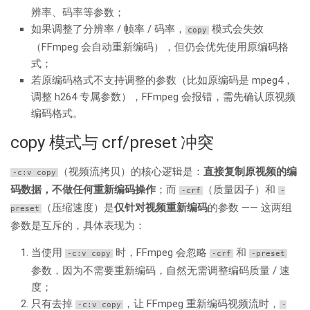
辨率、码率等参数；
如果调整了分辨率 / 帧率 / 码率，
模式会失效
copy
（FFmpeg 会自动重新编码），但仍会优先使用原编码格
式；
若原编码格式不支持调整的参数（比如原编码是 mpeg4，
调整 h264 专属参数），FFmpeg 会报错，需先确认原视频
编码格式。
copy 模式与 crf/preset 冲突
（视频流拷贝）的核心逻辑是：
直接复制原视频的编
-c:v copy
码数据，不做任何重新编码操作
；而
（质量因子）和
-crf
-
（压缩速度）是
仅针对视频重新编码
的参数 —— 这两组
preset
参数是互斥的，具体表现为：
当使用
时，FFmpeg 会忽略
和
-c:v copy
-crf
-preset
参数，因为不需要重新编码，自然无需调整编码质量 / 速
度；
只有去掉
，让 FFmpeg 重新编码视频流时，
-c:v copy
-