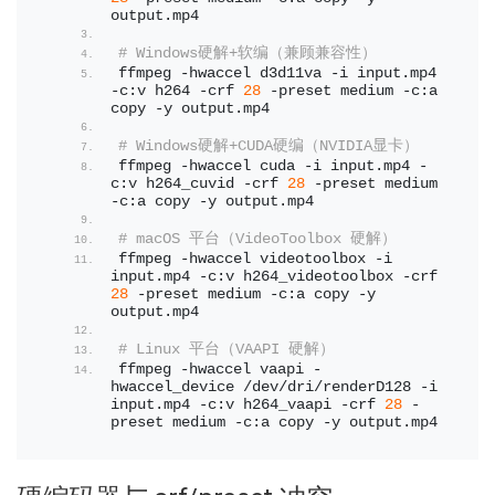
output.
mp4
# Windows硬解+软编（兼顾兼容性）
ffmpeg -hwaccel d3d11va -i input.
mp4
-c:v h264 -crf 
28
 -preset medium -c:a 
copy -y output.
mp4
# Windows硬解+CUDA硬编（NVIDIA显卡）
ffmpeg -hwaccel cuda -i input.
mp4
 -
c:v h264_cuvid -crf 
28
 -preset medium 
-c:a copy -y output.
mp4
# macOS 平台（VideoToolbox 硬解）
ffmpeg -hwaccel videotoolbox -i 
input.
mp4
 -c:v h264_videotoolbox -crf 
28
 -preset medium -c:a copy -y 
output.
mp4
# Linux 平台（VAAPI 硬解）
ffmpeg -hwaccel vaapi -
hwaccel_device /dev/dri/renderD128 -i 
input.
mp4
 -c:v h264_vaapi -crf 
28
 -
preset medium -c:a copy -y output.
mp4