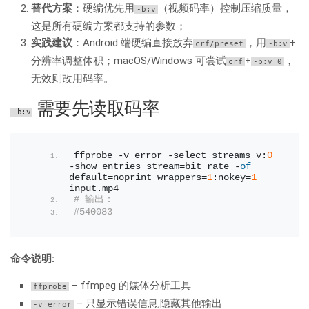
替代方案
：硬编优先用
（视频码率）控制压缩质量，
-b:v
这是所有硬编方案都支持的参数；
实践建议
：Android 端硬编直接放弃
，用
+
crf/preset
-b:v
分辨率调整体积；macOS/Windows 可尝试
+
，
crf
-b:v 0
无效则改用码率。
需要先读取码率
-b:v
ffprobe -v error -select_streams v:
0
-show_entries stream=bit_rate -
of
default=noprint_wrappers=
1
:nokey=
1
input.
mp4
# 输出：
#540083
命令说明:
– ffmpeg 的媒体分析工具
ffprobe
– 只显示错误信息,隐藏其他输出
-v error