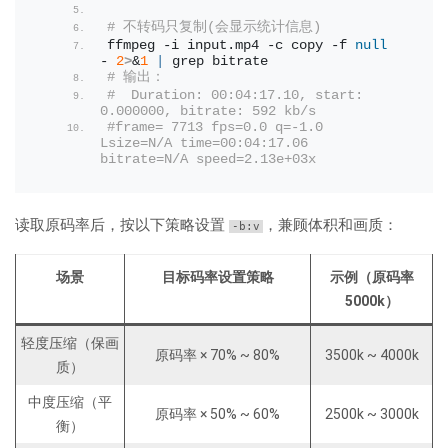
# 不转码只复制(会显示统计信息)
ffmpeg -i input.
mp4
 -c copy -f 
null
- 
2
>
&
1
|
 grep bitrate
# 输出：
#  Duration: 00:04:17.10, start: 
0.000000, bitrate: 592 kb/s
#frame= 7713 fps=0.0 q=-1.0 
Lsize=N/A time=00:04:17.06 
bitrate=N/A speed=2.13e+03x   
读取原码率后，按以下策略设置
，兼顾体积和画质：
-b:v
场景
目标码率设置策略
示例（原码率
5000k）
轻度压缩（保画
原码率 × 70% ~ 80%
3500k ~ 4000k
质）
中度压缩（平
原码率 × 50% ~ 60%
2500k ~ 3000k
衡）