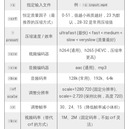
例：
指定输入文件
-i
-i input.mp4
恒定质量因子（最
0-51，值越小画质越好，23 为默
-crf
推荐的压缩方式）
认，28-32 是常用压缩值
ultrafast (最快) < fast < medium <
-
压缩速度 / 效率
slow < veryslow (质量最好)
preset
h264 (通用)、h265 (HEVC，压缩率
视频编码器
-c:v
更高)
音频编码器
aac (通用)、mp3
-c:a
音频码率
128k (常用)、192k、64k
-b:a
scale=1280:720 (固定分辨率)、
-vf
调整分辨率
scale=-2:720 (保持比例，高度 720)
scale
调整帧率
30、24、15（降低帧率减小体积）
-r
视频码率（替代
1M、2M（固定码率，不如 crf 灵
-b:v
crf 的方式）
活）