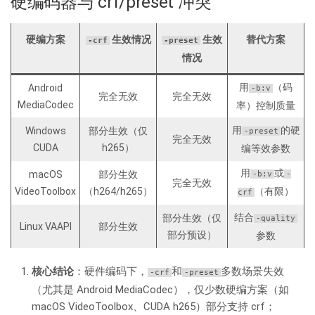
硬编码器与 crf/preset 冲突
硬编方案
生效情况
生效
替代方案
-crf
-preset
情况
用
（码
Android
-b:v
完全无效
完全无效
MediaCodec
率）控制质量
用
的硬
Windows
部分生效（仅
-preset
完全无效
CUDA
h265）
编等效参数
用
或
macOS
部分生效
-b:v
-
完全无效
VideoToolbox
（h264/h265）
（有限）
crf
结合
部分生效（仅
-quality
Linux VAAPI
部分生效
部分预设）
参数
核心结论
：硬件编码下，
和
多数场景失效
-crf
-preset
（尤其是 Android MediaCodec），仅少数硬编方案（如
macOS VideoToolbox、CUDA h265）部分支持 crf；