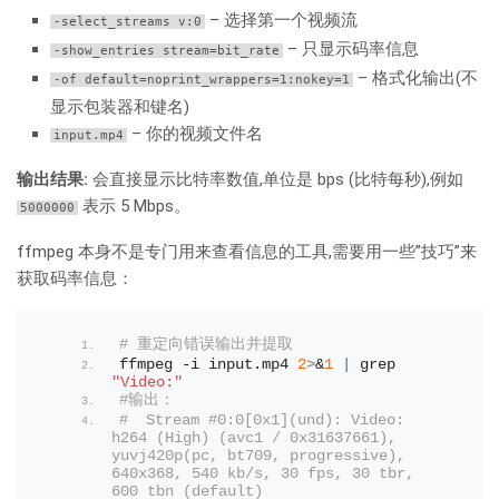
– 选择第一个视频流
-select_streams v:0
– 只显示码率信息
-show_entries stream=bit_rate
– 格式化输出(不
-of default=noprint_wrappers=1:nokey=1
显示包装器和键名)
– 你的视频文件名
input.mp4
输出结果:
会直接显示比特率数值,单位是 bps (比特每秒),例如
表示 5 Mbps。
5000000
ffmpeg 本身不是专门用来查看信息的工具,需要用一些”技巧”来
获取码率信息：
# 重定向错误输出并提取
ffmpeg -i input.
mp4
2
>
&
1
|
 grep 
"Video:"
#输出：
#  Stream #0:0[0x1](und): Video: 
h264 (High) (avc1 / 0x31637661), 
yuvj420p(pc, bt709, progressive), 
640x368, 540 kb/s, 30 fps, 30 tbr, 
600 tbn (default)