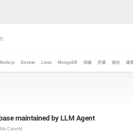
盘
Node.js
Docker
Linux
MongoDB
后端
开源
逆向
速
base maintained by LLM Agent
ki CyberM...