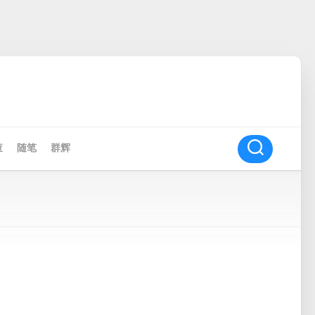
查
随笔
群辉