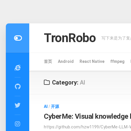
Skip
to
TronRobo
写下来是为了复
content
首页
Android
React Native
ffmpeg
Category:
AI
AI
/
开源
CyberMe: Visual knowledge 
https://github.com/hzw1199/CyberMe-LLM-Wi