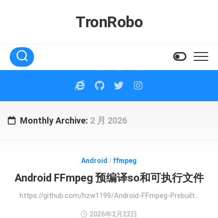
Skip
to
TronRobo
content
Monthly Archive:
2 月 2026
Android
/
ffmpeg
Android FFmpeg 预编译so和可执行文件
https://github.com/hzw1199/Android-FFmpeg-Prebuilt...
2026年2月22日