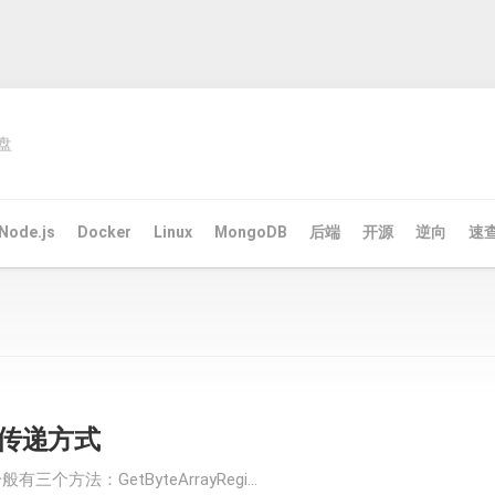
盘
Node.js
Docker
Linux
MongoDB
后端
开源
逆向
速
组传递方式
三个方法：GetByteArrayRegi...