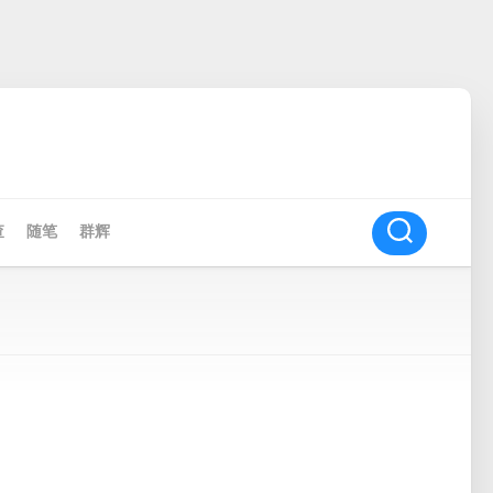
查
随笔
群辉